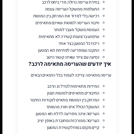
בחירת עריסה גדולה מדי ביחס לרכב
התעלמות ממשקל העריסה עצמה
רכישה בלי למדוד את המרחק בין המוטות
חיבור העריסה למוטות שאינם מתאימים
העמסת משקל מעבר למותר
שימוש ברצועות קשירה לא מתאימות
ריכוז כל המטען בצד אחד
התקנה שמפריעה לפתיחת תא המטען
נסיעה עם ציוד שאינו קשור היטב
איך יודעים שהעריסה מתאימה לרכב?
עריסה מתאימה צריכה לעמוד בכל התנאים הבאים:
המידות מתאימות לגודל גג הרכב
החיבורים מתאימים למוטות הגגון
המרחק בין המוטות מתאים לנקודות החיבור
המשקל הכולל אינו חורג מהמותר
העריסה אינה מפריעה לדלת תא המטען
העריסה ממורכזת ומחוברת באופן יציב
קיים מקום בטוח לקשירת המטען