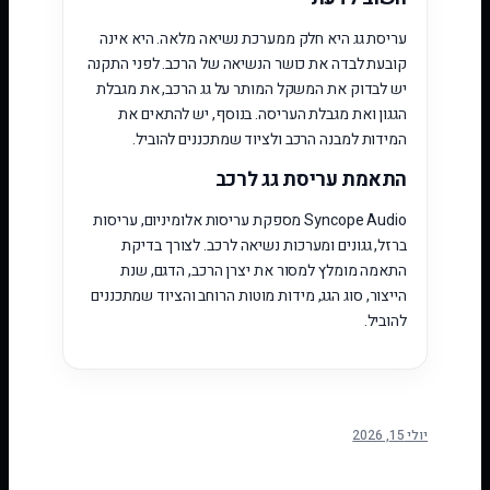
עריסת גג היא חלק ממערכת נשיאה מלאה. היא אינה
קובעת לבדה את כושר הנשיאה של הרכב. לפני התקנה
יש לבדוק את המשקל המותר על גג הרכב, את מגבלת
הגגון ואת מגבלת העריסה. בנוסף, יש להתאים את
המידות למבנה הרכב ולציוד שמתכננים להוביל.
התאמת עריסת גג לרכב
Syncope Audio מספקת עריסות אלומיניום, עריסות
ברזל, גגונים ומערכות נשיאה לרכב. לצורך בדיקת
התאמה מומלץ למסור את יצרן הרכב, הדגם, שנת
הייצור, סוג הגג, מידות מוטות הרוחב והציוד שמתכננים
להוביל.
יולי 15, 2026