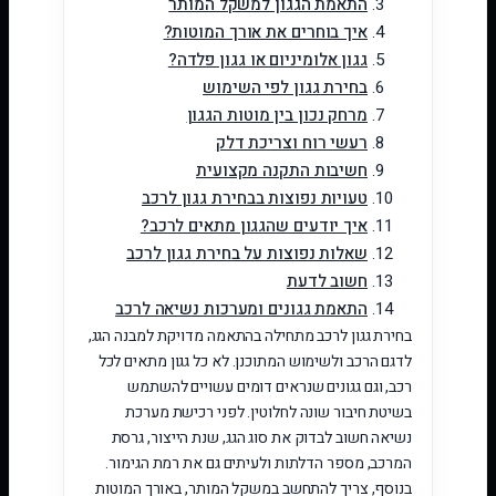
התאמת הגגון למשקל המותר
איך בוחרים את אורך המוטות?
גגון אלומיניום או גגון פלדה?
בחירת גגון לפי השימוש
מרחק נכון בין מוטות הגגון
רעשי רוח וצריכת דלק
חשיבות התקנה מקצועית
טעויות נפוצות בבחירת גגון לרכב
איך יודעים שהגגון מתאים לרכב?
שאלות נפוצות על בחירת גגון לרכב
חשוב לדעת
התאמת גגונים ומערכות נשיאה לרכב
בחירת גגון לרכב מתחילה בהתאמה מדויקת למבנה הגג,
לדגם הרכב ולשימוש המתוכנן. לא כל גגון מתאים לכל
רכב, וגם גגונים שנראים דומים עשויים להשתמש
בשיטת חיבור שונה לחלוטין. לפני רכישת מערכת
נשיאה חשוב לבדוק את סוג הגג, שנת הייצור, גרסת
המרכב, מספר הדלתות ולעיתים גם את רמת הגימור.
בנוסף, צריך להתחשב במשקל המותר, באורך המוטות