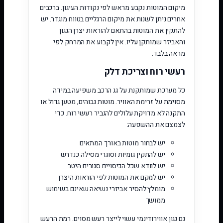
מיקום המוטות נקבע מראש לפי נקודות העיגון. ברכבים
אחרים ניתן לשנות את מיקום הרגליים בטווח מוגדר. יש
להתקין את המוטות בהתאם להוראות יצרן הגגון
והאביזר שמותקן עליו. אין לקבוע את המרחק לפי
מראה בלבד.
רעשי רוח וצריכת דלק
כל מערכת שמותקנת על גג הרכב משפיעה במידה
מסוימת על זרימת האוויר. מוטות גבוהים, מטען גדול או
התקנה לא מדויקת עלולים להגביר רעשי רוח. כדי
לצמצם את ההשפעה:
יש לבחור מוטות באורך המתאים
יש להתקין גומיות וסוגרי מסילה כנדרש
יש לוודא שכל הכיסויים סגורים היטב
יש למקם את המוטות לפי הוראות היצרן
מומלץ להסיר אביזרי נשיאה שאינם בשימוש
ממושך
גם גגון אווירודינמי עשוי לייצר רעש מסוים. רמת הרעש