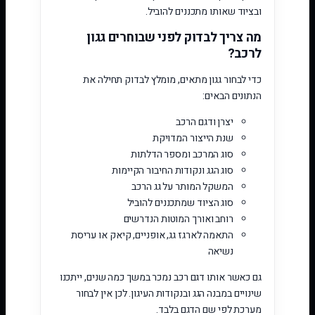
ובציוד שאותו מתכננים להוביל.
מה צריך לבדוק לפני שבוחרים גגון
לרכב?
כדי לבחור גגון מתאים, מומלץ לבדוק תחילה את
הנתונים הבאים:
יצרן ודגם הרכב
שנת הייצור המדויקת
סוג המרכב ומספר הדלתות
סוג הגג ונקודות החיבור הקיימות
המשקל המותר על גג הרכב
סוג הציוד שמתכננים להוביל
רוחב ואורך המוטות הנדרשים
התאמה לארגז גג, אופניים, קיאק או עריסת
נשיאה
גם כאשר אותו דגם רכב נמכר במשך כמה שנים, ייתכנו
שינויים במבנה הגג ובנקודות העיגון. לכן אין לבחור
מערכת לפי שם הדגם בלבד.