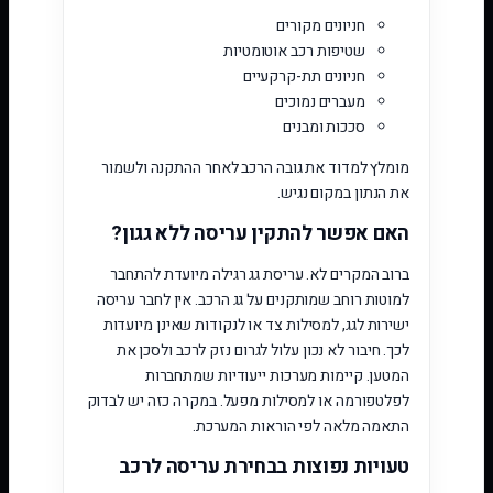
חניונים מקורים
שטיפות רכב אוטומטיות
חניונים תת-קרקעיים
מעברים נמוכים
סככות ומבנים
מומלץ למדוד את גובה הרכב לאחר ההתקנה ולשמור
את הנתון במקום נגיש.
האם אפשר להתקין עריסה ללא גגון?
ברוב המקרים לא. עריסת גג רגילה מיועדת להתחבר
למוטות רוחב שמותקנים על גג הרכב. אין לחבר עריסה
ישירות לגג, למסילות צד או לנקודות שאינן מיועדות
לכך. חיבור לא נכון עלול לגרום נזק לרכב ולסכן את
המטען. קיימות מערכות ייעודיות שמתחברות
לפלטפורמה או למסילות מפעל. במקרה כזה יש לבדוק
התאמה מלאה לפי הוראות המערכת.
טעויות נפוצות בבחירת עריסה לרכב