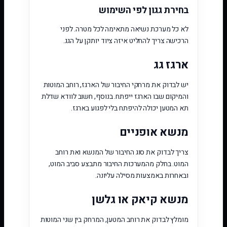
בחירת גגון לפי השימוש
לא כל מערכת נשיאה מתאימה לכל מטרה. לפני
הרכישה צריך להחליט איזה ציוד יותקן על הגג.
ארגז גג
יש לבדוק את מרחקי החיבור של הארגז, רוחב המוטות
והמיקום שבו הארגז ייפתח. בנוסף, חשוב לוודא שדלת
תא המטען יכולה להיפתח בלי לפגוע בארגז.
מנשא אופניים
צריך לבדוק את סוג החיבור של המנשא ואת רוחב
המוט. בחלק מהמערכות החיבור מתבצע סביב המוט,
ובאחרות באמצעות מסילה עליונה.
מנשא קיאק או גלשן
מומלץ לבדוק את רוחב המטען, המרחק בין שני המוטות