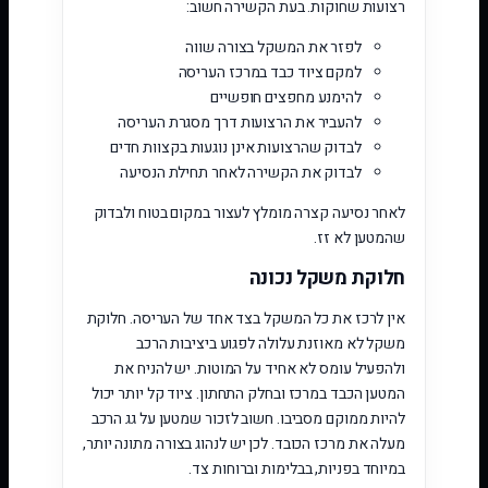
רצועות שחוקות. בעת הקשירה חשוב:
לפזר את המשקל בצורה שווה
למקם ציוד כבד במרכז העריסה
להימנע מחפצים חופשיים
להעביר את הרצועות דרך מסגרת העריסה
לבדוק שהרצועות אינן נוגעות בקצוות חדים
לבדוק את הקשירה לאחר תחילת הנסיעה
לאחר נסיעה קצרה מומלץ לעצור במקום בטוח ולבדוק
שהמטען לא זז.
חלוקת משקל נכונה
אין לרכז את כל המשקל בצד אחד של העריסה. חלוקת
משקל לא מאוזנת עלולה לפגוע ביציבות הרכב
ולהפעיל עומס לא אחיד על המוטות. יש להניח את
המטען הכבד במרכז ובחלק התחתון. ציוד קל יותר יכול
להיות ממוקם מסביבו. חשוב לזכור שמטען על גג הרכב
מעלה את מרכז הכובד. לכן יש לנהוג בצורה מתונה יותר,
במיוחד בפניות, בבלימות וברוחות צד.