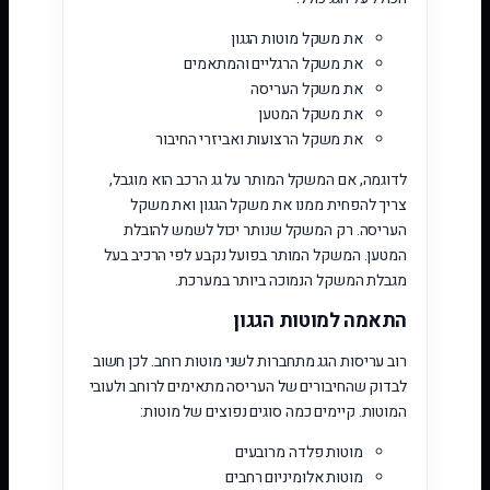
את משקל מוטות הגגון
את משקל הרגליים והמתאמים
את משקל העריסה
את משקל המטען
את משקל הרצועות ואביזרי החיבור
לדוגמה, אם המשקל המותר על גג הרכב הוא מוגבל,
צריך להפחית ממנו את משקל הגגון ואת משקל
העריסה. רק המשקל שנותר יכול לשמש להובלת
המטען. המשקל המותר בפועל נקבע לפי הרכיב בעל
מגבלת המשקל הנמוכה ביותר במערכת.
התאמה למוטות הגגון
רוב עריסות הגג מתחברות לשני מוטות רוחב. לכן חשוב
לבדוק שהחיבורים של העריסה מתאימים לרוחב ולעובי
המוטות. קיימים כמה סוגים נפוצים של מוטות:
מוטות פלדה מרובעים
מוטות אלומיניום רחבים