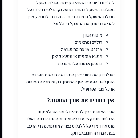
לרגליים ולאביזרי הנשיאה קיימת מגבלת משקל
משלהם. המשקל המותר בפועל נקבע לפי הרכיב בעל
מגבלת המשקל הנמוכה ביותר במערכת. לדוגמה, צריך
להביא בחשבון את המשקל הכולל של:
מוטות הגגון
רגליים ומתאמים
ארגז גג או עריסת נשיאה
מנשא אופניים או מנשא קיאק
המטען שמונח על המערכת
יש לבדוק את נתוני יצרן הרכב ואת הוראות מערכת
הגגון לפני העמסה. אין להסתמך רק על מראה המוטות
או על עובי הפרופיל.
איך בוחרים את אורך המוטות?
אורך המוטות צריך להתאים לרוחב הגג ולמיקום
הרגליים. מוט קצר מדי לא יאפשר התקנה נכונה, ואילו
מוט ארוך מדי עלול לבלוט בצורה מוגזמת מצדי הרכב.
בעת הבחירה חשוב לבדוק: