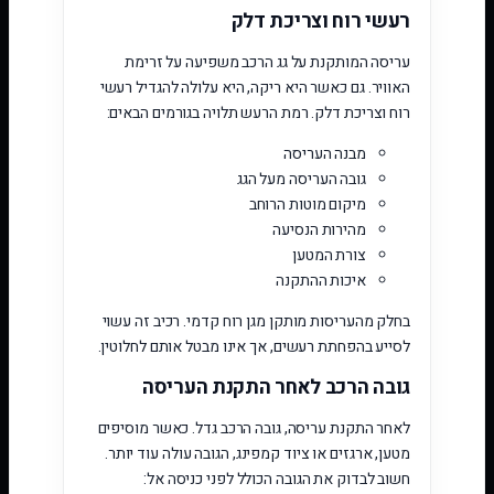
רעשי רוח וצריכת דלק
עריסה המותקנת על גג הרכב משפיעה על זרימת
האוויר. גם כאשר היא ריקה, היא עלולה להגדיל רעשי
רוח וצריכת דלק. רמת הרעש תלויה בגורמים הבאים:
מבנה העריסה
גובה העריסה מעל הגג
מיקום מוטות הרוחב
מהירות הנסיעה
צורת המטען
איכות ההתקנה
בחלק מהעריסות מותקן מגן רוח קדמי. רכיב זה עשוי
לסייע בהפחתת רעשים, אך אינו מבטל אותם לחלוטין.
גובה הרכב לאחר התקנת העריסה
לאחר התקנת עריסה, גובה הרכב גדל. כאשר מוסיפים
מטען, ארגזים או ציוד קמפינג, הגובה עולה עוד יותר.
חשוב לבדוק את הגובה הכולל לפני כניסה אל: