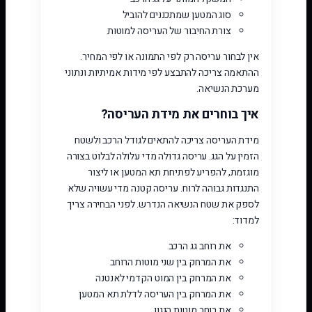
סוג המטען שמתכננים להוביל
צורת החיבור של העריסה למוטות
אין לבחור עריסה רק לפי התמונה או לפי המחיר.
ההתאמה צריכה להתבצע לפי מידות אמיתיות ונתוני
מערכת הנשיאה.
איך בוחרים את מידת העריסה?
מידת העריסה צריכה להתאים לגודל הרכב ולשטח
הזמין על הגג. עריסה גדולה מדי עלולה לבלוט בצורה
מוגזמת, להפריע לפתיחת תא המטען או ליצור
התנגדות גבוהה לרוח. עריסה קטנה מדי עשויה שלא
לספק את שטח הנשיאה הנדרש. לפני הבחירה צריך
למדוד:
את רוחב גג הרכב
את המרחק בין שני מוטות הרוחב
את המרחק בין המוט הקדמי לאנטנה
את המרחק בין העריסה לדלת תא המטען
את רוחב מוטות הגגון