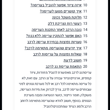
איזה ציוד אפשר להוביל בעריסה?
איך קושרים מטען לעריסה?
חלוקת משקל נכונה
רעשי רוח וצריכת דלק
גובה הרכב לאחר התקנת העריסה
האם אפשר להתקין עריסה ללא גגון?
טעויות נפוצות בבחירת עריסה לרכב
איך יודעים שהעריסה מתאימה לרכב?
שאלות נפוצות על עריסות לרכב
חשוב לדעת
התאמת עריסת גג לרכב
עריסת גג לרכב מאפשרת להוביל מזוודות, ציוד
קמפינג, ארגזים וציוד עבודה על גג הרכב. עם זאת, לא
כל עריסה מתאימה לכל רכב או לכל מערכת גגונים. לפני
שבוחרים עריסה לרכב, צריך לבדוק את מידות העריסה,
משקלה, חומר הייצור, כושר הנשיאה ומבנה מערכת
הגגונים. בנוסף, חשוב לוודא שהעריסה מתאימה לרוחב
הרכב ולסוג הציוד שמתכננים להוביל.