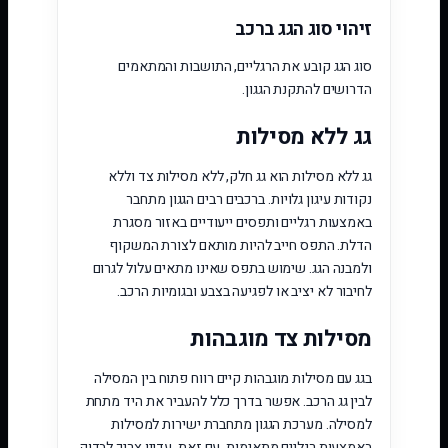
זיהוי סוג הגג ברכב
סוג הגג קובע את הרגליים, התושבות והמתאמים
הדרושים להתקנת הגגון.
גג ללא מסילות
גג ללא מסילות הוא גג חלק, ללא מסילות צד וללא
נקודות עיגון גלויות. ברכבים רבים הגגון מתחבר
באמצעות רגליים ותפסים ייעודיים באזור מסגרת
הדלת. התפס חייב להיות מותאם לצורת המשקוף
ולמבנה הגג. שימוש בתפס שאינו מתאים עלול לגרום
לחיבור לא יציב או לפגיעה בצבע ובגומיות הרכב.
מסילות צד מוגבהות
בגג עם מסילות מוגבהות קיים רווח פתוח בין המסילה
לבין גג הרכב. אפשר בדרך כלל להעביר את היד מתחת
למסילה. מערכת הגגון מתחברת ישירות למסילות
באמצעות רגליים מתאימות. עם זאת, עדיין צריך לבדוק