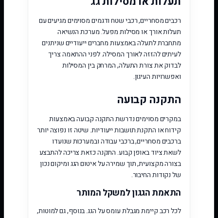
תעלות או מסילות גג
רכבים מסחריים, רכבי שטח ודגמים מסוימים מגיעים עם
תעלות אורך או מסילות מפעל. מערכת הנשיאה
מתחברת לתעלה באמצעות מחברים ייעודיים שניתנים
לעיתים להזזה לאורך המסילה. לפני ההתאמה צריך
לבדוק את צורת התעלה, המרחק בין המסילות
ואפשרויות העיגון.
התקנה קבועה
במקרים מסוימים נדרשת התקנה קבועה באמצעות
קידוח או התקנת תושבות ייעודיות. שיטה זו נפוצה יותר
ברכבים מסחריים, ברכבי עבודה ובמערכות שנועדו
לשאת ציוד באופן קבוע. התקנה כזאת צריכה להתבצע
בצורה מקצועית, תוך שמירה על איטום הגג ומיקום נכון
של נקודות החיבור.
התאמת הגגון למשקל המותר
לכל רכב קיימת מגבלת עומס על הגג. בנוסף, גם למוטות,