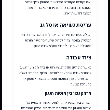
ואת נקודות הקשירה הנדרשות. המטען צריך להיות
מאובטח גם בחלק הקדמי והאחורי כאשר הוראות
המוצר דורשות זאת.
עריסת נשיאה או סל גג
יש להתאים את מידות העריסה לרוחב הגג ולמרחק בין
המוטות. בנוסף, צריך לבדוק שהעריסה אינה חורגת
ממגבלת העומס של הרכב ושל מערכת הגגון.
ציוד עבודה
כאשר מובילים סולמות, צינורות או ציוד מקצועי, חשוב
לבחור מערכת שמיועדת לשימוש תכוף. במקרים כאלה
ייתכן שיהיה צורך במוטות נוספים, במעצורי מטען או
במערכת קבועה.
מרחק נכון בין מוטות הגגון
המרחק בין המוט הקדמי למוט האחורי משפיע על
יציבות המטען ועל התאמת האביזרים. בחלק מהרכבים