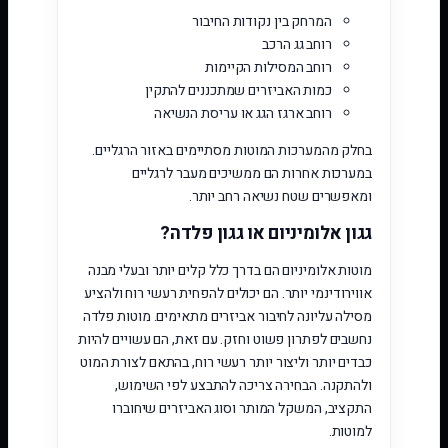
המרחק בין נקודות החיבור
רוחב גג הרכב
רוחב המסילות הקיימות
כמות האביזרים שמתכננים להתקין
רוחב ארגז הגג או עריסת הנשיאה
בחלק מהמערכות המוטות מסתיימים באזור הרגליים.
במערכות אחרות הם ממשיכים מעבר לרגליים
ומאפשרים שטח נשיאה רחב יותר.
גגון אלומיניום או גגון פלדה?
מוטות אלומיניום הם בדרך כלל קלים יותר ובעלי מבנה
אווירודינמי יותר. הם יכולים להפחית רעשי רוח ולהציע
מסילה עליונה לחיבור אביזרים מתאימים. מוטות פלדה
נחשבים לפתרון פשוט וחזק. עם זאת, הם עשויים להיות
כבדים יותר וליצור יותר רעשי רוח, בהתאם לצורת המוט
ולהתקנה. הבחירה צריכה להתבצע לפי השימוש,
התקציב, המשקל המותר וסוג האביזרים שיחוברו
למוטות.