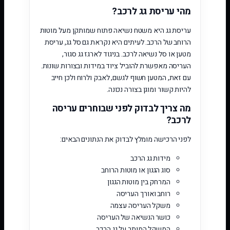
מהי עריסת גג לרכב?
עריסת גג היא משטח נשיאה פתוח שמותקן מעל מוטות
הרוחב של הרכב. לעיתים היא נקראת גם סל גג, עריסת
מטען או סל נשיאה לרכב. בניגוד לארגז גג סגור,
העריסה מאפשרת להוביל ציוד במידות ובצורות שונות.
עם זאת, המטען חשוף לגשם, לאבק ולרוח ולכן חייב
להיות קשור ומוגן בצורה נכונה.
מה צריך לבדוק לפני שבוחרים עריסה
לרכב?
לפני הרכישה מומלץ לבדוק את הנתונים הבאים:
מידות גג הרכב
סוג הגגון או מוטות הרוחב
המרחק בין מוטות הגגון
רוחב ואורך העריסה
משקל העריסה עצמה
כושר הנשיאה של העריסה
המשקל המותר על גג הרכב