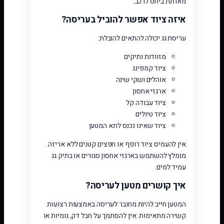
מאוזנת ביחס לרכב.
איזה ציוד אפשר להוביל בעריסה?
עריסת גג יכולה להתאים להובלת:
מזוודות ותיקים
ציוד קמפינג
אוהלים ושקי שינה
ארגזי אחסון
ציוד עבודה קל
ציוד טיולים
ציוד שאינו נכנס לתא המטען
אין להעמיס ציוד רופף או חפצים קטנים ללא אריזה.
מומלץ להשתמש בארגזי אחסון סגורים או בתיק גג
עמיד למים.
איך קושרים מטען לעריסה?
המטען חייב להיות מחובר לעריסה באמצעות רצועות
קשירה מתאימות. אין להסתמך על חבל דק, גומיות או