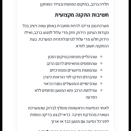
תלויה ברכב, במיקום המוטות ובציוד המותקן.
חשיבות התקנה מקצועית
מערכת גגון צריכה להיות מחוברת באופן שווה ויציב בכל
נקודות העיגון. הידוק חזק מדי עלול לפגוע ברכב, ואילו
הידוק חלש מדי עלול לגרום לתזוזת המערכת. בעת
ההתקנה חשוב לוודא:
שהרגליים מונחות במיקום הנכון
שהתפסים מתאימים לדגם הרכב
שהמוטות מיושרים וממורכזים
שהברגים הודקו לפי הוראות היצרן
שהכיסויים והמנעולים נסגרו כראוי
שדלתות הרכב ותא המטען נפתחים ללא
הפרעה
לאחר הנסיעות הראשונות מומלץ לבדוק שהמערכת
נשארה מהודקת ויציבה. כדאי לבצע בדיקה נוספת
לפני כל נסיעה עם מטען כבד או ארוך.