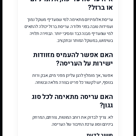
או ברזל?
עריסת אלומיניום מתאימה למי שמעדיף משקל נמוך
ועמידות טובה בפני חלודה. עריסת ברזל יכולה להתאים
למי שמעדיף מבנה כבד ומסיבי יותר. הבחירה תלויה
בשימוש, במשקל המותר ובתקציב.
האם אפשר להעמיס מזוודות
ישירות על העריסה?
אפשר, אך מומלץ להגן עליהן מפני מים, אבק ורוח.
בנוסף, יש לקשור כל פריט בצורה מלאה ובטוחה.
האם עריסה מתאימה לכל סוג
גגון?
לא. צריך לבדוק את רוחב המוטות, צורתם, המרחק
ביניהם וסוג ערכת החיבור של העריסה.
חשוב לדעת