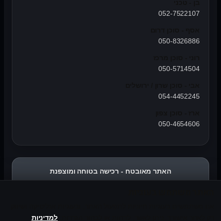
בן - טכני
052-7522107
אסף - סוכן דרום
050-8326886
רוני - סוכן מרכז
050-5714504
אבי - סוכן שרון / ירושלים
054-4452245
ארז - סוכן צפון
050-4654606
האתר מאובטח - רכישה בטוחה ומוצפנת
האתר משתמש בעוגיות
אנו משתמשים בעוגיות חיוניות לתפעול האתר, ובעוגיות אנליטיקה ושיווק
רק לאחר אישורך. ניתן לאשר, לדחות או לבחור הגדרות.
למדיניות