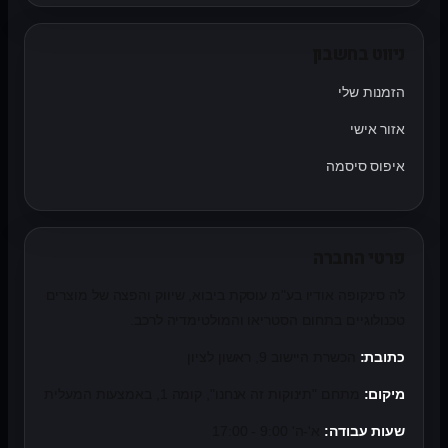
ניווט בחשבון
הזמנות שלי
אזור אישי
איפוס סיסמה
פרטי החברה
לה סינקופה אודיו בע"מ עוסקת ביבוא, שיווק והפצה של מוצרים
טכנולוגיים בתחום הסטריאו והמולטימדיה לרכב.
כתובת:
הכשרת היישוב 9, ראשון לציון
מיקום:
מתחם "תינוקות זה אנחנו", קומה 1, באמצעות המעלית
שעות עבודה:
א'-ה' 9:00 - 17:00